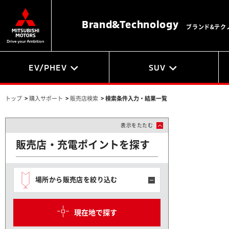
Brand&
Technology
ブランド&テク
EV/PHEV
SUV
トップ
>
購入サポート
>
販売店検索
>
検索条件入力・結果一覧
表示をたたむ
販売店・充電ポイントを探す
場所から販売店を絞り込む
現在地で探す