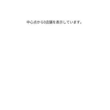
中心点から0店舗を表示しています。
商談予約・購入予約
展示車・試乗車検索
販売店
ト紹介
ページ上部へ戻る