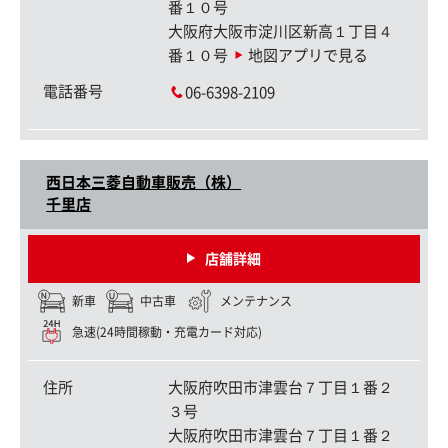
番１０号
大阪府大阪市淀川区新高１丁目４
番１０号
地図アプリで見る
電話番号
06-6398-2109
西日本三菱自動車販売（株）
千里店
店舗詳細
新車
中古車
メンテナンス
急速(24時間稼動・充電カード対応)
住所
大阪府吹田市津雲台７丁目１番２
３号
大阪府吹田市津雲台７丁目１番２