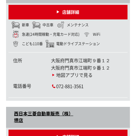
店舗詳細
新車
中古車
メンテナンス
急速(24時間稼動・充電カード対応)
WiFi
こども110番
電動ドライブステーション
住所
大阪府門真市江端町９番１２
大阪府門真市江端町９番１２
地図アプリで見る
電話番号
072-881-3561
西日本三菱自動車販売（株）
堺店