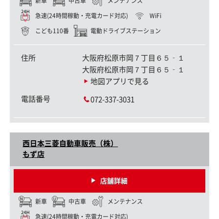
新車
中古車
メンテナンス
急速(24時間稼動・充電カード対応)
WiFi
こども110番
電動ドライブステーション
住所
大阪府松原市岡７丁目６５‐１
大阪府松原市岡７丁目６５‐１
地図アプリで見る
電話番号
072-337-3031
西日本三菱自動車販売（株）
もず店
店舗詳細
新車
中古車
メンテナンス
急速(24時間稼動・充電カード対応)