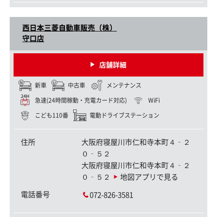
西日本三菱自動車販売（株）
守口店
店舗詳細
新車
中古車
メンテナンス
急速(24時間稼動・充電カード対応)
WiFi
こども110番
電動ドライブステーション
住所
大阪府寝屋川市仁和寺本町４‐２
０‐５２
大阪府寝屋川市仁和寺本町４‐２
０‐５２
地図アプリで見る
電話番号
072-826-3581