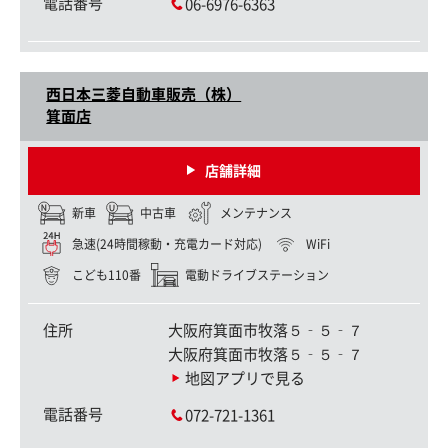
電話番号
06-6976-6363
西日本三菱自動車販売（株）
箕面店
店舗詳細
新車
中古車
メンテナンス
急速(24時間稼動・充電カード対応)
WiFi
こども110番
電動ドライブステーション
住所
大阪府箕面市牧落５‐５‐７
大阪府箕面市牧落５‐５‐７
地図アプリで見る
電話番号
072-721-1361