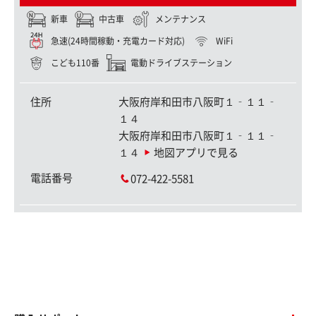
新車
中古車
メンテナンス
急速(24時間稼動・充電カード対応)
WiFi
こども110番
電動ドライブステーション
住所
大阪府岸和田市八阪町１‐１１‐
１４
大阪府岸和田市八阪町１‐１１‐
１４
地図アプリで見る
電話番号
072-422-5581