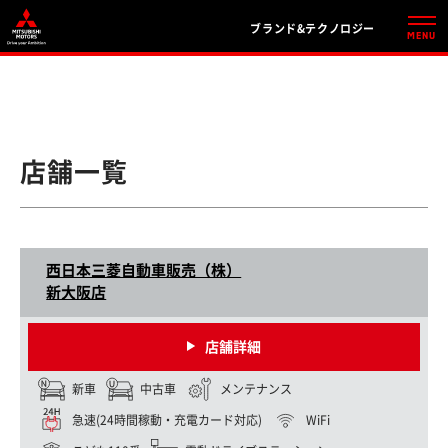
ブランド&テクノロジー
店舗一覧
西日本三菱自動車販売（株）
新大阪店
店舗詳細
新車
中古車
メンテナンス
急速(24時間稼動・充電カード対応)
WiFi