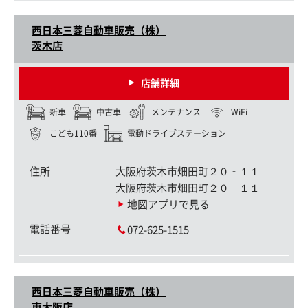
西日本三菱自動車販売（株）
茨木店
店舗詳細
新車
中古車
メンテナンス
WiFi
こども110番
電動ドライブステーション
住所
大阪府茨木市畑田町２０‐１１
大阪府茨木市畑田町２０‐１１
地図アプリで見る
電話番号
072-625-1515
西日本三菱自動車販売（株）
東大阪店