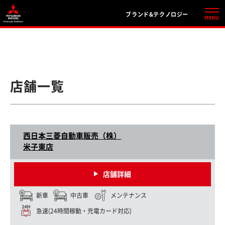
ブランド&テクノロジー
店舗一覧
西日本三菱自動車販売（株）
米子東店
店舗詳細
新車
中古車
メンテナンス
急速(24時間稼動・充電カード対応)