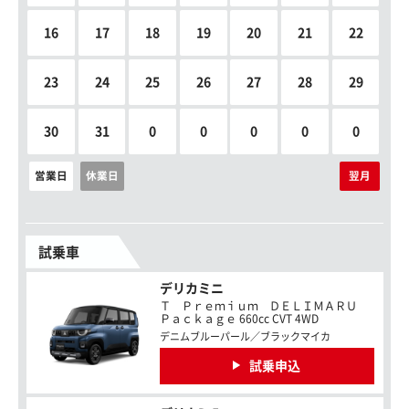
16
17
18
19
20
21
22
23
24
25
26
27
28
29
30
31
0
0
0
0
0
営業日
休業日
翌月
試乗車
デリカミニ
Ｔ Ｐｒｅｍｉｕｍ ＤＥＬＩＭＡＲＵ
Ｐａｃｋａｇｅ 660cc CVT 4WD
デニムブルーパール／ブラックマイカ
試乗申込