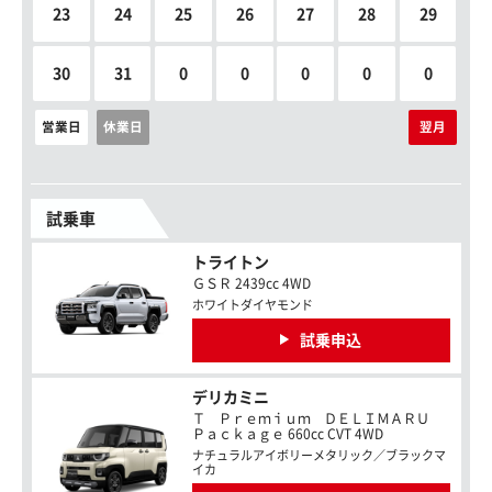
23
24
25
26
27
28
29
30
31
0
0
0
0
0
営業日
休業日
翌月
試乗車
トライトン
ＧＳＲ 2439cc 4WD
ホワイトダイヤモンド
試乗申込
デリカミニ
Ｔ Ｐｒｅｍｉｕｍ ＤＥＬＩＭＡＲＵ
Ｐａｃｋａｇｅ 660cc CVT 4WD
ナチュラルアイボリーメタリック／ブラックマ
イカ