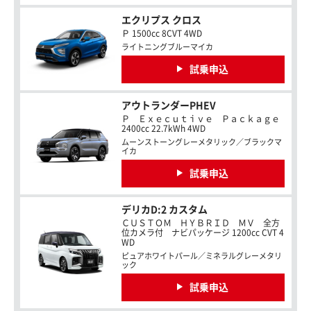
エクリプス クロス
Ｐ 1500cc 8CVT 4WD
ライトニングブルーマイカ
試乗申込
アウトランダーPHEV
Ｐ Ｅｘｅｃｕｔｉｖｅ Ｐａｃｋａｇｅ
2400cc 22.7kWh 4WD
ムーンストーングレーメタリック／ブラックマ
イカ
試乗申込
デリカD:2 カスタム
ＣＵＳＴＯＭ ＨＹＢＲＩＤ ＭＶ 全方
位カメラ付 ナビパッケージ 1200cc CVT 4
WD
ピュアホワイトパール／ミネラルグレーメタリ
ック
試乗申込