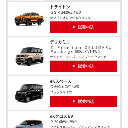
トライトン
ＧＳＲ 2439cc 4WD
ヤマブキオレンジメタリック
試乗申込
デリカミニ
Ｔ Ｐｒｅｍｉｕｍ ＤＥＬＩＭＡＲＵ
Ｐａｃｋａｇｅ 660cc CVT 4WD
サンドベージュパール／ブラックマイカ
試乗申込
eKスペース
Ｇ 660cc CVT 4WD
ブラックマイカ
試乗申込
eKクロス EV
Ｐ 20.0kWh 2WD
ミストブルーパール／カッパーメタリック