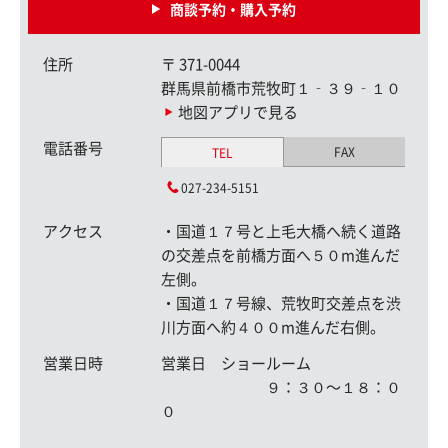
商談予約・購入予約
住所
〒
371-0044
群馬県前橋市荒牧町１‐３９‐１０
地図アプリで見る
電話番号
FAX
TEL
027-234-5151
アクセス
・国道１７号と上毛大橋へ続く道路
の交差点を前橋方面へ５０m進んだ
左側。
・国道１７号線、荒牧町交差点を渋
川方面へ約４００m進んだ右側。
営業日時
営業日 ショールーム
９：３０〜１８：０
０