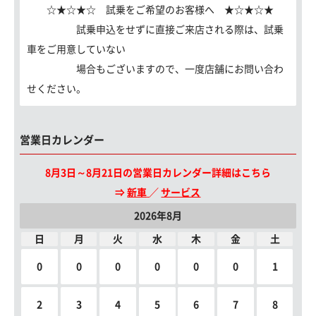
☆★☆★☆ 試乗をご希望のお客様へ ★☆★☆★
試乗申込をせずに直接ご来店される際は、試乗
車をご用意していない
場合もございますので、一度店舗にお問い合わ
せください。
営業日カレンダー
8月3日～8月21日の営業日カレンダー詳細はこちら
⇒
新車
／
サービス
2026年8月
日
月
火
水
木
金
土
0
0
0
0
0
0
1
2
3
4
5
6
7
8