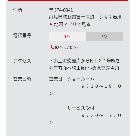
住所
〒
374-0041
群馬県館林市富士原町１０９７番地
地図アプリで見る
電話番号
FAX
TEL
0276-72-0192
アクセス
・赤土町交差点からR１２２号線を
羽生方面へ約１km小桑原交差点角
営業日時
営業日 ショールーム
９：３０〜１８：０
０
サービス受付
９：３０〜１７：０
０