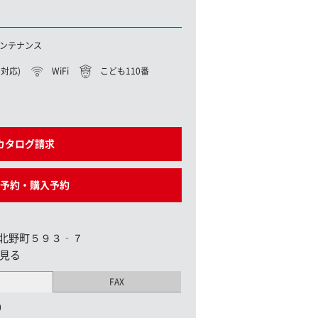
ンテナンス
対応)
WiFi
こども110番
カタログ請求
予約・購入予約
北野町５９３‐７
見る
FAX
0