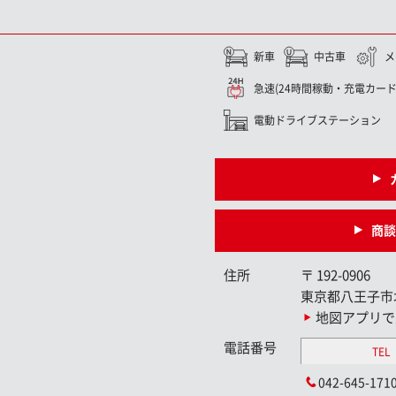
新車
中古車
メ
急速(24時間稼動・充電カード
電動ドライブステーション
商談
住所
〒
192-0906
東京都八王子市
地図アプリで
電話番号
TEL
042-645-171