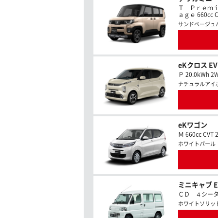
Ｔ Ｐｒｅｍ
ａｇｅ 660cc C
サンドベージュ
eKクロス E
Ｐ 20.0kWh 2
ナチュラルアイ
eKワゴン
Ｍ 660cc CVT 
ホワイトパール
ミニキャブ E
ＣＤ ４シーター 
ホワイトソリッ