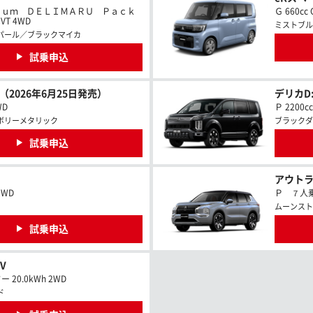
ｉｕｍ ＤＥＬＩＭＡＲＵ Ｐａｃｋ
Ｇ 660cc 
VT 4WD
ミストブル
パール／ブラックマイカ
試乗申込
V（2026年6月25日発売）
デリカD:
WD
Ｐ 2200c
ボリーメタリック
ブラックダ
試乗申込
アウトラ
2WD
Ｐ ７人乗 
ムーンスト
試乗申込
V
20.0kWh 2WD
ド