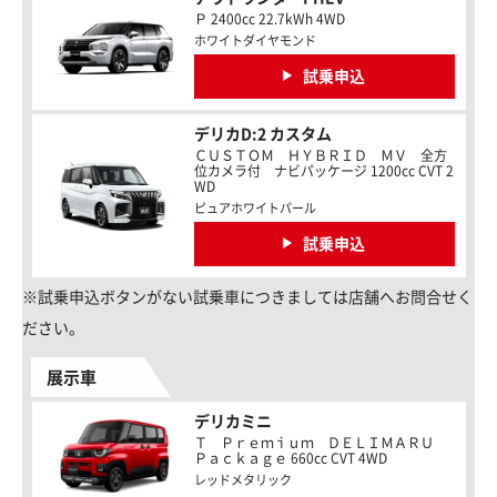
Ｐ 2400cc 22.7kWh 4WD
ホワイトダイヤモンド
試乗申込
デリカD:2 カスタム
ＣＵＳＴＯＭ ＨＹＢＲＩＤ ＭＶ 全方
位カメラ付 ナビパッケージ 1200cc CVT 2
WD
ピュアホワイトパール
試乗申込
※試乗申込ボタンがない試乗車につきましては店舗へお問合せく
ださい。
展示車
デリカミニ
Ｔ Ｐｒｅｍｉｕｍ ＤＥＬＩＭＡＲＵ
Ｐａｃｋａｇｅ 660cc CVT 4WD
レッドメタリック