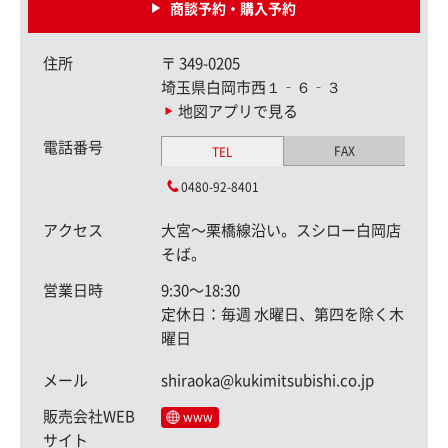
商談予約・購入予約
住所
〒
349-0205
埼玉県白岡市西１‐６‐３
地図アプリで見る
電話番号
FAX
TEL
0480-92-8401
アクセス
大宮〜栗橋線沿い。スシロー白岡店
そば。
営業日時
9:30〜18:30
定休日：毎週 水曜日、第四を除く木
曜日
メール
shiraoka@kukimitsubishi.co.jp
販売会社WEB
www
サイト