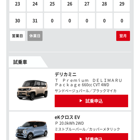
23
24
25
26
27
28
29
30
31
0
0
0
0
0
営業日
休業日
翌月
試乗車
デリカミニ
Ｔ Ｐｒｅｍｉｕｍ ＤＥＬＩＭＡＲＵ
Ｐａｃｋａｇｅ 660cc CVT 4WD
サンドベージュパール／ブラックマイカ
試乗申込
eKクロス EV
Ｐ 20.0kWh 2WD
ミストブルーパール／カッパーメタリック
試乗申込