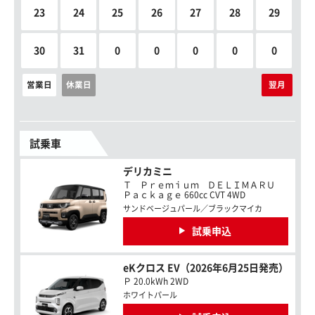
23
24
25
26
27
28
29
30
31
0
0
0
0
0
営業日
休業日
翌月
試乗車
デリカミニ
Ｔ Ｐｒｅｍｉｕｍ ＤＥＬＩＭＡＲＵ
Ｐａｃｋａｇｅ 660cc CVT 4WD
サンドベージュパール／ブラックマイカ
試乗申込
eKクロス EV（2026年6月25日発売）
Ｐ 20.0kWh 2WD
ホワイトパール