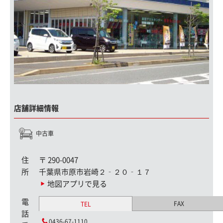
店舗詳細情報
中古車
住
〒
290-0047
所
千葉県市原市岩崎２‐２０‐１７
地図アプリで見る
電
FAX
TEL
話
0436-67-1110