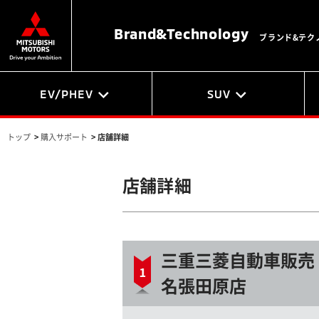
Brand&
Technology
ブランド&テク
EV/PHEV
SUV
トップ
>
購入サポート
>
店舗詳細
店舗詳細
三重三菱自動車販売
名張田原店