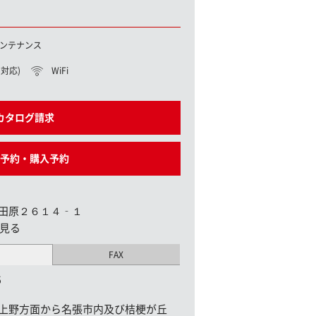
ンテナンス
対応)
WiFi
カタログ請求
予約・購入予約
田原２６１４‐１
見る
FAX
5
上野方面から名張市内及び桔梗が丘