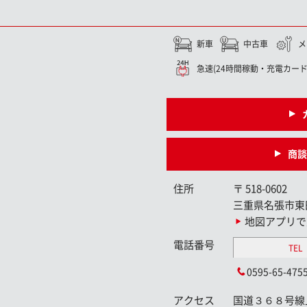
新車
中古車
メ
急速(24時間稼動・充電カード
商談
住所
〒
518-0602
三重県名張市東
地図アプリで
電話番号
TEL
0595-65-475
アクセス
国道３６８号線