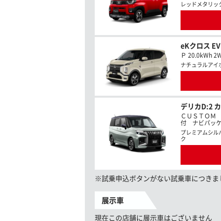
レッドメタリッ
eKクロス EV
Ｐ 20.0kWh 2
ナチュラルアイ
デリカD:2 
ＣＵＳＴＯＭ
付 ナビパッケージ
プレミアムシル
ク
※試乗申込ボタンがない試乗車につきま
展示車
現在この店舗に展示車はございません