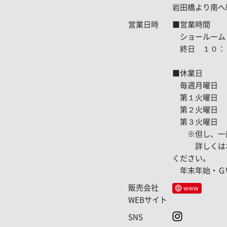
岩田橋より南へ
営業日時
■営業時間
ショールーム
終日 １０：
■休業日
毎週月曜日
第１火曜日
第２火曜日
第３火曜日
※但し、一部
詳しくはホー
ください。
年末年始・Ｇ
販売会社
www
WEBサイト
SNS