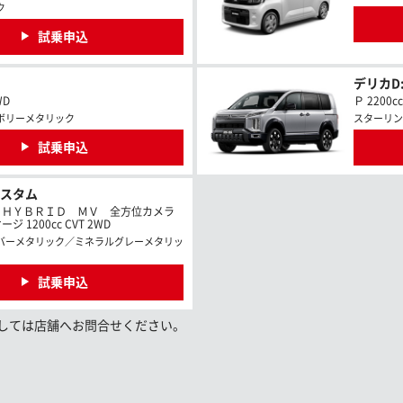
ク
試乗申込
デリカD:
WD
Ｐ 2200c
ボリーメタリック
スターリン
試乗申込
カスタム
 ＨＹＢＲＩＤ ＭＶ 全方位カメラ
 1200cc CVT 2WD
バーメタリック／ミネラルグレーメタリッ
試乗申込
しては店舗へお問合せください。