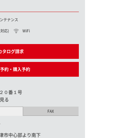
ンテナンス
対応)
WiFi
カタログ請求
予約・購入予約
２０番１号
見る
FAX
1
津市中心部より南下