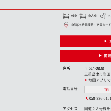
新車
中古車
メ
急速(24時間稼動・充電カード
商談
住所
〒
514-0838
三重県津市岩田
地図アプリで
電話番号
TEL
059-226-015
アクセス
国道２３号線を