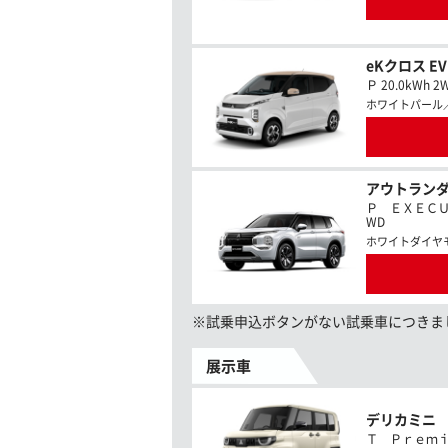
eKクロス E
Ｐ 20.0kWh 2
ホワイトパール
アウトランダ
Ｐ ＥＸＥＣＵＴ
WD
ホワイトダイヤ
※試乗申込ボタンがない試乗車につきま
展示車
デリカミニ
Ｔ Ｐｒｅｍｉｕｍ