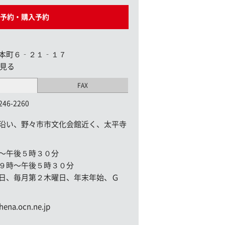
予約・購入予約
本町６‐２１‐１７
見る
FAX
246-2260
沿い、野々市市文化会館近く、太平寺
〜午後５時３０分
９時〜午後５時３０分
日、毎月第２木曜日、年末年始、Ｇ
hena.ocn.ne.jp