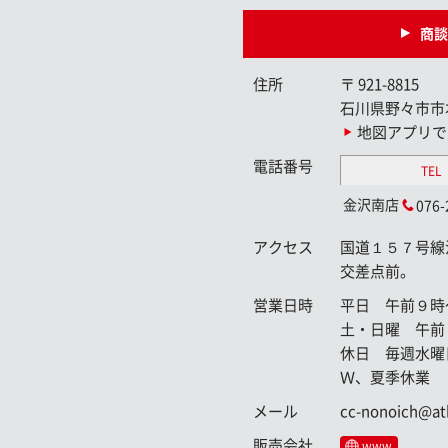
商談
住所
〒
921-8815
石川県野々市市
地図アプリで
電話番号
TEL
金沢南店
076-
アクセス
国道１５７号線
交差点前。
営業日時
平日 午前９時
土・日曜 午前
休日 毎週水曜
Ｗ、夏季休業
メール
cc-nonoich@at
販売会社
www