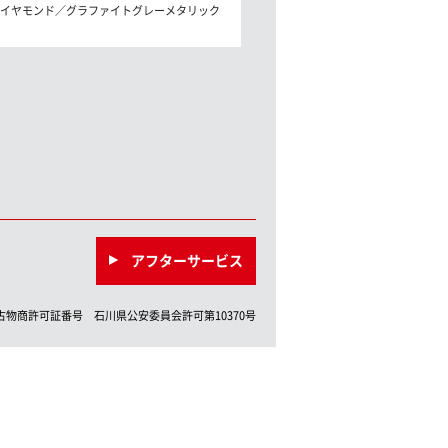
イヤモンド／グラファイトグレーメタリック
アフターサービス
古物商許可証番号
石川県
公安委員会許可第
10370
号