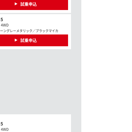
試乗申込
5
c 4WD
ーングレーメタリック／ブラックマイカ
試乗申込
5
c 4WD