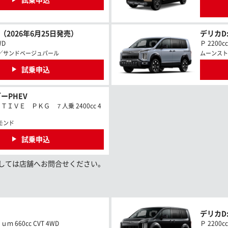
試乗申込
V（2026年6月25日発売）
デリカD:
WD
Ｐ 2200c
／サンドベージュパール
ムーンスト
試乗申込
ーPHEV
ＩＶＥ ＰＫＧ ７人乗 2400cc 4
モンド
試乗申込
しては店舗へお問合せください。
デリカD:
 660cc CVT 4WD
Ｐ 2200c