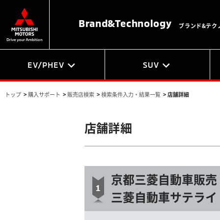
Brand&
Technology
ブランド&テク
EV/PHEV
SUV
トップ
>
購入サポート
>
販売店検索
>
検索条件入力・結果一覧
>
店舗詳細
店舗詳細
京都三菱自動車販売
三菱自動車サテライ