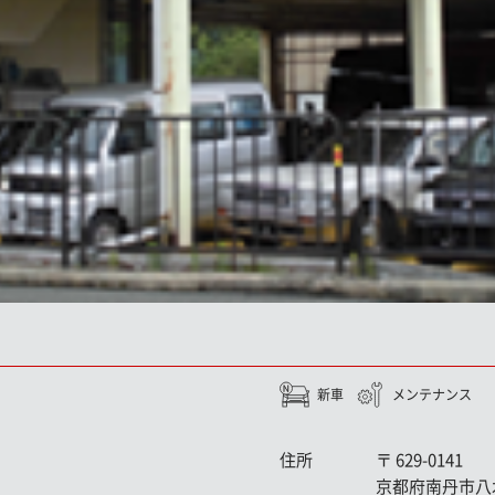
新車
メンテナンス
住所
〒
629-0141
京都府南丹市八