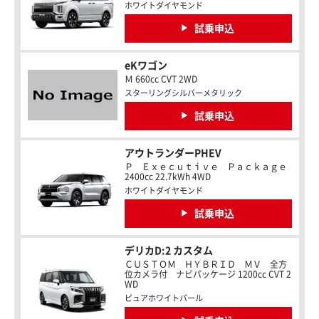
ホワイトダイヤモンド
試乗申込
eKワゴン
Ｍ 660cc CVT 2WD
スターリングシルバーメタリック
試乗申込
アウトランダーPHEV
Ｐ Ｅｘｅｃｕｔｉｖｅ Ｐａｃｋａｇｅ
2400cc 22.7kWh 4WD
ホワイトダイヤモンド
試乗申込
デリカD:2 カスタム
ＣＵＳＴＯＭ ＨＹＢＲＩＤ ＭＶ 全方
位カメラ付 ナビパッケージ 1200cc CVT 2
WD
ピュアホワイトパール