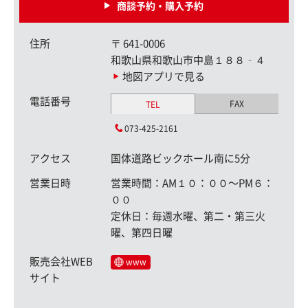
商談予約・購入予約
住所
〒
641-0006
和歌山県和歌山市中島１８８‐４
地図アプリで見る
電話番号
FAX
TEL
073-425-2161
アクセス
国体道路ビックホール南に5分
営業日時
営業時間：AM１０：００〜PM６：
００
定休日：毎週水曜、第二・第三火
曜、第四日曜
販売会社WEB
www
サイト