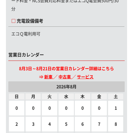
ート料金・NCS会員対応料金またはエコQ電会員500円/30
分
充電設備備考
エコＱ電利用可
営業日カレンダー
8月3日～8月21日の営業日カレンダー詳細はこちら
⇒
新車
／
中古車
／
サービス
2026年8月
日
月
火
水
木
金
土
0
0
0
0
0
0
1
2
3
4
5
6
7
8