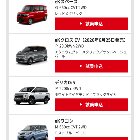
eKスペース
Ｇ 660cc CVT 2WD
レッドメタリック
試乗申込
eKクロス EV（2026年6月25日発売）
Ｐ 20.0kWh 2WD
チタニウムグレーメタリック／サンドベージュ
パール
試乗申込
デリカD:5
Ｐ 2200cc 4WD
ホワイトダイヤモンド／ブラックマイカ
試乗申込
eKワゴン
Ｍ 660cc CVT 2WD
ミストブルーパール