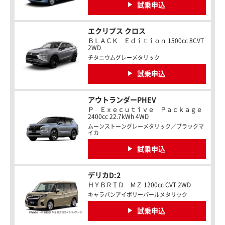
試乗申込
エクリプス クロス
ＢＬＡＣＫ Ｅｄｉｔｉｏｎ 1500cc 8CVT
2WD
チタニウムグレーメタリック
試乗申込
アウトランダーPHEV
Ｐ Ｅｘｅｃｕｔｉｖｅ Ｐａｃｋａｇｅ
2400cc 22.7kWh 4WD
ムーンストーングレーメタリック／ブラックマ
イカ
試乗申込
デリカD:2
ＨＹＢＲＩＤ ＭＺ 1200cc CVT 2WD
キャラバンアイボリーパールメタリック
試乗申込