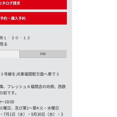
カタログ請求
予約・購入予約
央１‐２０‐１２
見る
FAX
1
旧３号線をJR東福間駅方面へ車で３
隣、フレッシュ８福間店の向側、西鉄
の前です。
〜18:00
曜日、及び第1〜第4 火・水曜日
・7月1日（水）・9月30日（水）・3