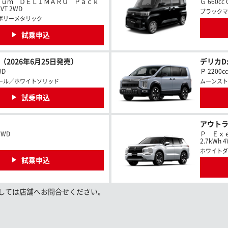
ｉｕｍ ＤＥＬＩＭＡＲＵ Ｐａｃｋ
Ｇ 660cc 
VT 2WD
ブラックマ
ボリーメタリック
試乗申込
V（2026年6月25日発売）
デリカD:
WD
Ｐ 2200c
ール／ホワイトソリッド
ムーンスト
試乗申込
アウトラ
2WD
Ｐ Ｅｘｅ
2.7kWh 
ホワイトダ
試乗申込
しては店舗へお問合せください。