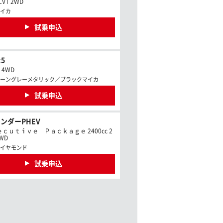
CVT 2WD
イカ
試乗申込
5
c 4WD
ーングレーメタリック／ブラックマイカ
試乗申込
ンダーPHEV
ｃｕｔｉｖｅ Ｐａｃｋａｇｅ 2400cc 2
4WD
イヤモンド
試乗申込