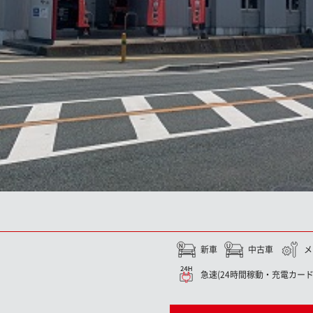
新車
中古車
メ
急速(24時間稼動・充電カード