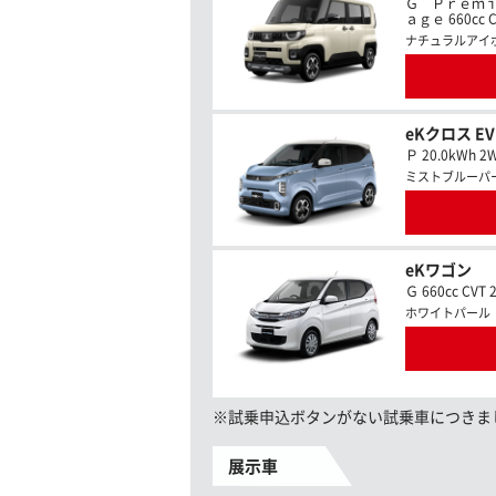
Ｇ Ｐｒｅｍ
ａｇｅ 660cc C
ナチュラルアイ
eKクロス E
Ｐ 20.0kWh 2
ミストブルーパ
eKワゴン
Ｇ 660cc CVT 
ホワイトパール
※試乗申込ボタンがない試乗車につきま
展示車