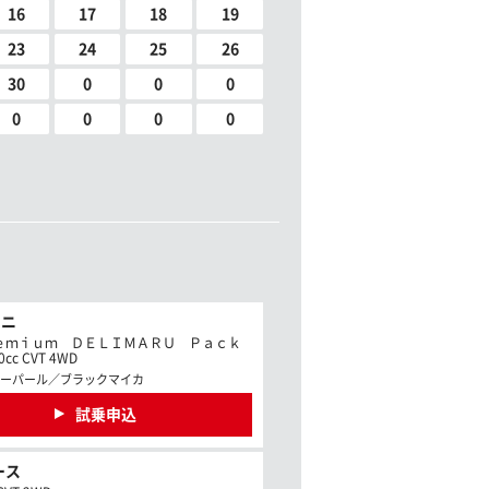
16
17
18
19
23
24
25
26
30
0
0
0
0
0
0
0
ミニ
ｅｍｉｕｍ ＤＥＬＩＭＡＲＵ Ｐａｃｋ
cc CVT 4WD
ーパール／ブラックマイカ
試乗申込
ース