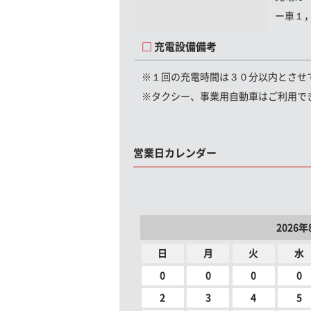
ー車１
充電設備備考
※１回の充電時間は３０分以内とさせ
※タクシー、事業用自動車はご利用で
営業日カレンダー
2026年
日
月
火
水
0
0
0
0
2
3
4
5