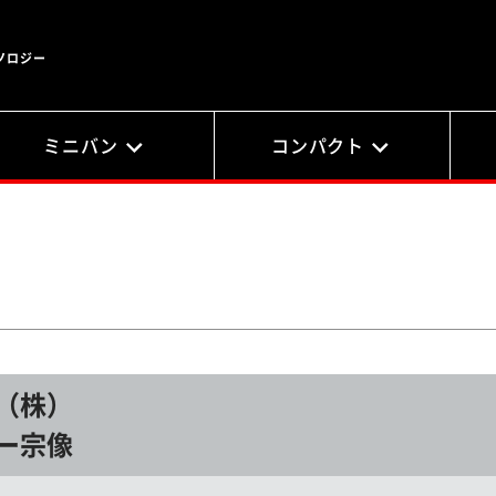
ノロジー
ミニバン
コンパクト
（株）
ー宗像