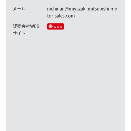
メール
nichinan@miyazaki.mitsubishi-mo
tor-sales.com
販売会社WEB
www
サイト