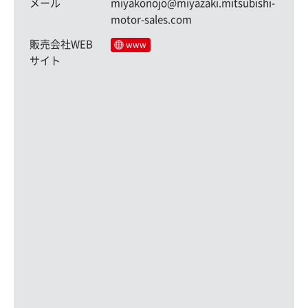
メール
miyakonojo@miyazaki.mitsubishi-
motor-sales.com
販売会社WEB
www
サイト