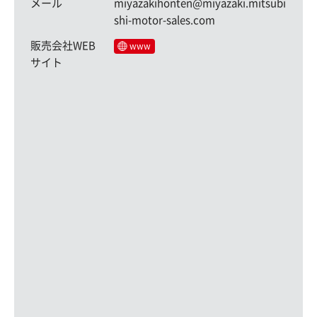
メール
miyazakihonten@miyazaki.mitsubi
shi-motor-sales.com
販売会社WEB
www
サイト