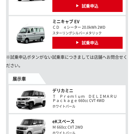
試乗申込
ミニキャブ EV
ＣＤ ４シーター 20.0kWh 2WD
スターリングシルバーメタリック
試乗申込
※試乗申込ボタンがない試乗車につきましては店舗へお問合せく
ださい。
展示車
デリカミニ
Ｔ Ｐｒｅｍｉｕｍ ＤＥＬＩＭＡＲＵ
Ｐａｃｋａｇｅ 660cc CVT 4WD
ホワイトパール
eKスペース
Ｍ 660cc CVT 2WD
ホワイトパール