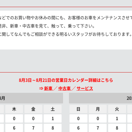
などでのお買い物やお休みの間にも、お客様のお車をメンテナンスさせ
是非、新車・中古車を見て、触って、乗って下さい。
に関してなんでもご相談ができる明るいスタッフがお待ちしております
8月3日～8月21日の営業日カレンダー詳細はこちら
⇒
新車
／
中古車
／
サービス
8月
2
木
金
土
日
月
火
0
0
1
0
0
1
6
7
8
6
7
8