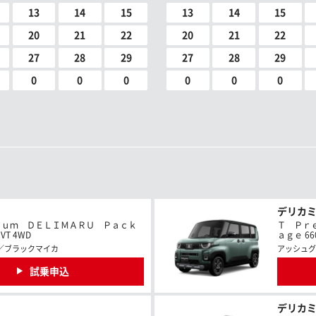
13
14
15
13
14
15
20
21
22
20
21
22
27
28
29
27
28
29
0
0
0
0
0
0
デリカ
ｉｕｍ ＤＥＬＩＭＡＲＵ Ｐａｃｋ
Ｔ Ｐｒ
VT 4WD
ａｇｅ 660
／ブラックマイカ
アッシュグ
試乗申込
デリカ