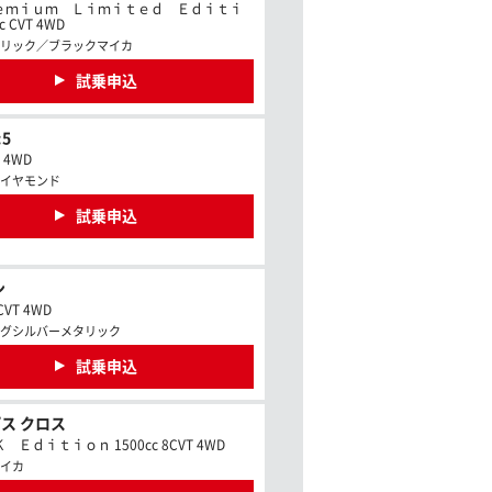
ｅｍｉｕｍ Ｌｉｍｉｔｅｄ Ｅｄｉｔｉ
c CVT 4WD
リック／ブラックマイカ
試乗申込
5
c 4WD
イヤモンド
試乗申込
ン
CVT 4WD
グシルバーメタリック
試乗申込
ス クロス
Ｅｄｉｔｉｏｎ 1500cc 8CVT 4WD
イカ