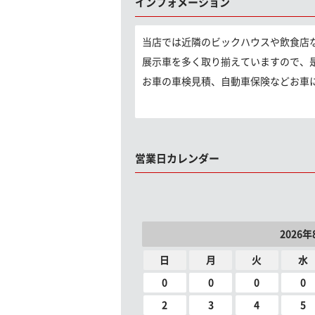
インフォメーション
当店では近隣のビックハウスや飲食店
展示車を多く取り揃えていますので、
お車の車検見積、自動車保険などお車
営業日カレンダー
2026年
日
月
火
水
0
0
0
0
2
3
4
5