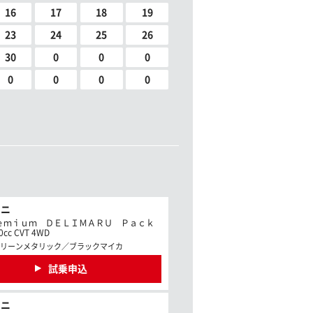
16
17
18
19
23
24
25
26
30
0
0
0
0
0
0
0
ミニ
ｅｍｉｕｍ ＤＥＬＩＭＡＲＵ Ｐａｃｋ
cc CVT 4WD
リーンメタリック／ブラックマイカ
試乗申込
ミニ