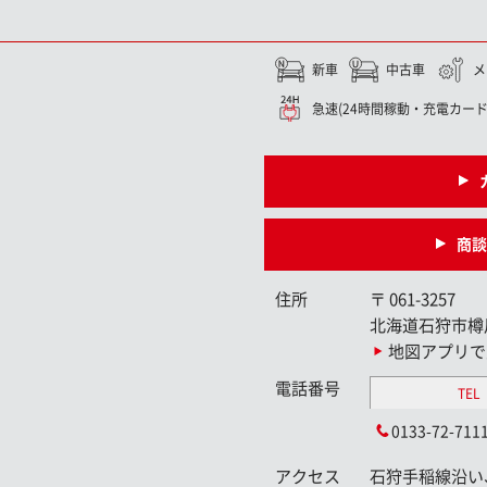
新車
中古車
メ
急速(24時間稼動・充電カード
商談
住所
〒
061-3257
北海道石狩市樽
地図アプリで
電話番号
TEL
0133-72-711
アクセス
石狩手稲線沿い