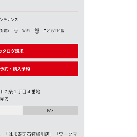
ンテナンス
対応)
WiFi
こども110番
カタログ請求
予約・購入予約
川７条１丁目４番地
見る
FAX
1
、「はま寿司石狩樽川店」「ワークマ