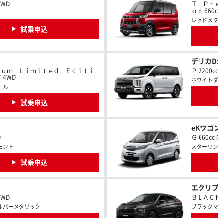
4WD
Ｔ Ｐｒ
ｏｎ 660c
レッドメタ
試乗申込
デリカD:
ｉｕｍ Ｌｉｍｉｔｅｄ Ｅｄｉｔｉ
Ｐ 2200c
T 4WD
ホワイトダ
ール
試乗申込
eKワゴ
D
Ｇ 660cc 
モンド
スターリン
試乗申込
エクリプ
4WD
ＢＬＡＣＫ 
ルバーメタリック
ブラックマ