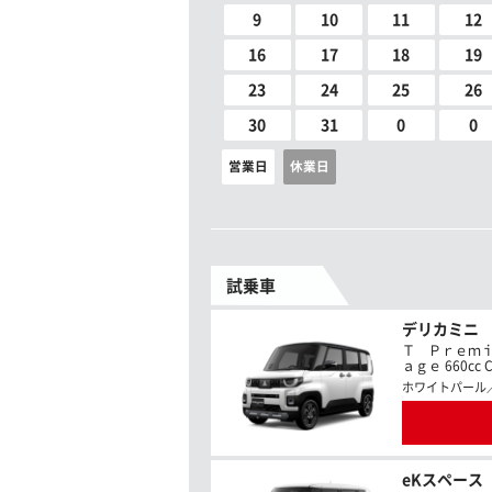
9
10
11
12
16
17
18
19
23
24
25
26
30
31
0
0
営業日
休業日
試乗車
デリカミニ
Ｔ Ｐｒｅｍ
ａｇｅ 660cc C
ホワイトパール
eKスペース