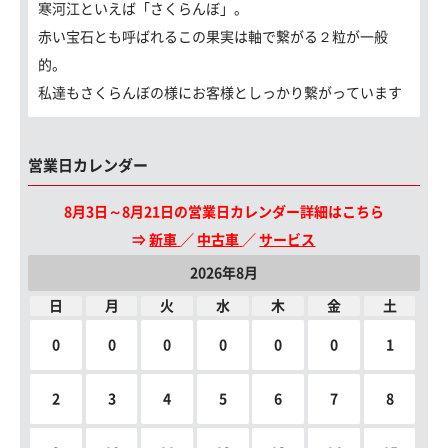
寒河江といえば「さくらんぼ」。
赤い宝石とも呼ばれるこの果実は軸で繋がる２粒が一般
的。
私達もさくらんぼの様にお客様としっかり繋がっています
営業日カレンダー
8月3日～8月21日の営業日カレンダー詳細はこちら
⇒
新車
／
中古車
／
サービス
2026年8月
日
月
火
水
木
金
土
0
0
0
0
0
0
1
2
3
4
5
6
7
8