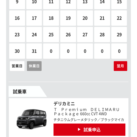
9
10
11
12
13
14
15
16
17
18
19
20
21
22
23
24
25
26
27
28
29
30
31
0
0
0
0
0
営業日
休業日
翌月
試乗車
デリカミニ
Ｔ Ｐｒｅｍｉｕｍ ＤＥＬＩＭＡＲＵ
Ｐａｃｋａｇｅ 660cc CVT 4WD
チタニウムグレーメタリック／ブラックマイカ
試乗申込