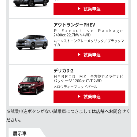
試乗申込
アウトランダーPHEV
Ｐ Ｅｘｅｃｕｔｉｖｅ Ｐａｃｋａｇｅ
2400cc 22.7kWh 4WD
ムーンストーングレーメタリック／ブラックマ
イカ
試乗申込
デリカD:2
ＨＹＢＲＩＤ ＭＺ 全方位カメラ付ナビ
パッケージ 1200cc CVT 2WD
メロウディープレッドパール
試乗申込
※試乗申込ボタンがない試乗車につきましては店舗へお問合せく
ださい。
展示車