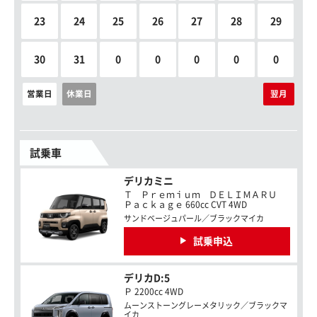
23
24
25
26
27
28
29
30
31
0
0
0
0
0
営業日
休業日
翌月
試乗車
デリカミニ
Ｔ Ｐｒｅｍｉｕｍ ＤＥＬＩＭＡＲＵ
Ｐａｃｋａｇｅ 660cc CVT 4WD
サンドベージュパール／ブラックマイカ
試乗申込
デリカD:5
Ｐ 2200cc 4WD
ムーンストーングレーメタリック／ブラックマ
イカ