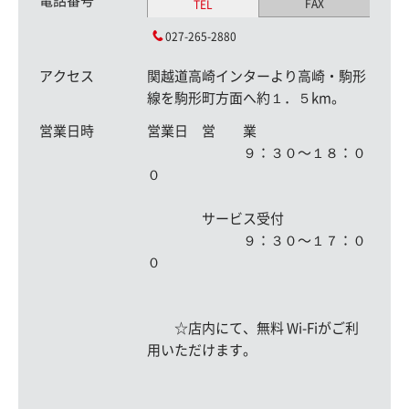
電話番号
FAX
TEL
027-265-2880
アクセス
関越道高崎インターより高崎・駒形
線を駒形町方面へ約１．５km。
営業日時
営業日 営 業
９：３０〜１８：０
０
サービス受付
９：３０〜１７：０
０
☆店内にて、無料 Wi-Fiがご利
用いただけます。