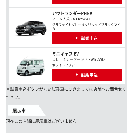
アウトランダーPHEV
Ｐ ５人乗 2400cc 4WD
グラファイトグレーメタリック／ブラックマイ
カ
試乗申込
ミニキャブ EV
ＣＤ ４シーター 20.0kWh 2WD
ホワイトソリッド
試乗申込
※試乗申込ボタンがない試乗車につきましては店舗へお問合せく
ださい。
展示車
現在この店舗に展示車はございません