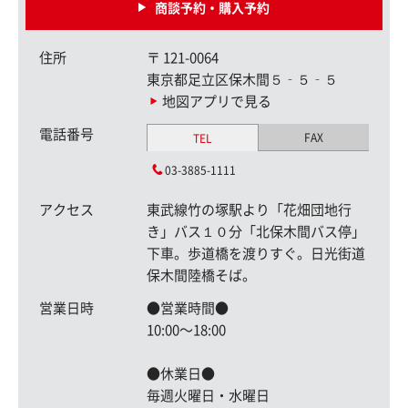
商談予約・購入予約
住所
〒
121-0064
東京都足立区保木間５‐５‐５
地図アプリで見る
電話番号
FAX
TEL
03-3885-1111
アクセス
東武線竹の塚駅より「花畑団地行
き」バス１０分「北保木間バス停」
下車。歩道橋を渡りすぐ。日光街道
保木間陸橋そば。
営業日時
●営業時間●
10:00〜18:00
●休業日●
毎週火曜日・水曜日