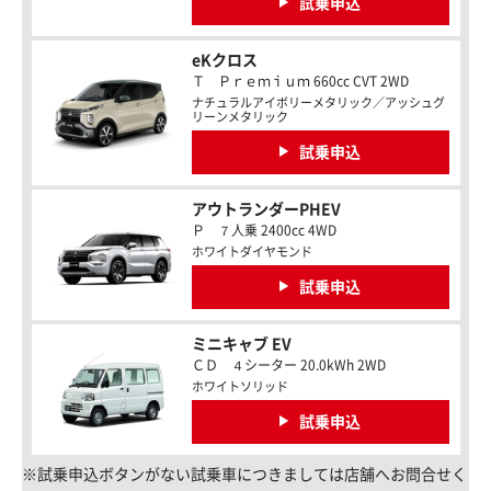
試乗申込
eKクロス
Ｔ Ｐｒｅｍｉｕｍ 660cc CVT 2WD
ナチュラルアイボリーメタリック／アッシュグ
リーンメタリック
試乗申込
アウトランダーPHEV
Ｐ ７人乗 2400cc 4WD
ホワイトダイヤモンド
試乗申込
ミニキャブ EV
ＣＤ ４シーター 20.0kWh 2WD
ホワイトソリッド
試乗申込
※試乗申込ボタンがない試乗車につきましては店舗へお問合せく