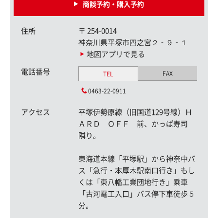
商談予約・購入予約
住所
〒
254-0014
神奈川県平塚市四之宮２‐９‐１
地図アプリで見る
電話番号
FAX
TEL
0463-22-0911
アクセス
平塚伊勢原線（旧国道129号線）Ｈ
ＡＲＤ ＯＦＦ 前、かっぱ寿司
隣り。
東海道本線「平塚駅」から神奈中バ
ス「急行・本厚木駅南口行き」もし
くは「東八幡工業団地行き」乗車
「古河電工入口」バス停下車徒歩５
分。