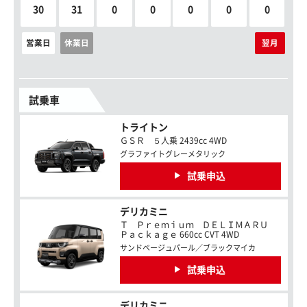
30
31
0
0
0
0
0
営業日
休業日
翌月
試乗車
トライトン
ＧＳＲ ５人乗 2439cc 4WD
グラファイトグレーメタリック
試乗申込
デリカミニ
Ｔ Ｐｒｅｍｉｕｍ ＤＥＬＩＭＡＲＵ
Ｐａｃｋａｇｅ 660cc CVT 4WD
サンドベージュパール／ブラックマイカ
試乗申込
デリカミニ