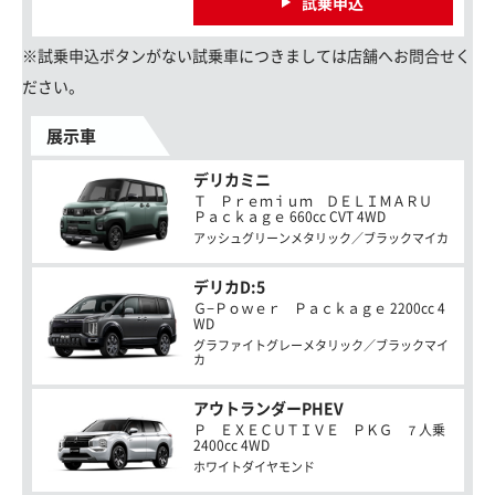
試乗申込
※試乗申込ボタンがない試乗車につきましては店舗へお問合せく
ださい。
展示車
デリカミニ
Ｔ Ｐｒｅｍｉｕｍ ＤＥＬＩＭＡＲＵ
Ｐａｃｋａｇｅ 660cc CVT 4WD
アッシュグリーンメタリック／ブラックマイカ
デリカD:5
Ｇ−Ｐｏｗｅｒ Ｐａｃｋａｇｅ 2200cc 4
WD
グラファイトグレーメタリック／ブラックマイ
カ
アウトランダーPHEV
Ｐ ＥＸＥＣＵＴＩＶＥ ＰＫＧ ７人乗
2400cc 4WD
ホワイトダイヤモンド