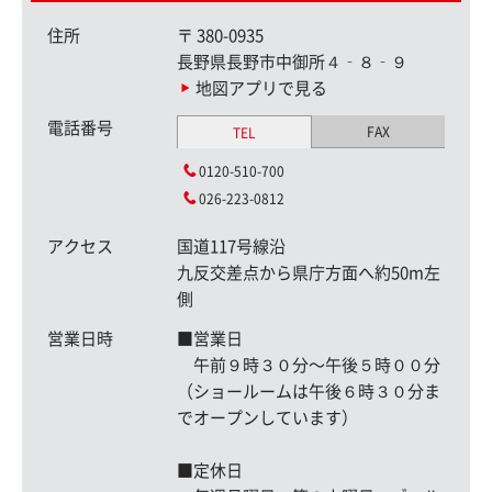
住所
〒
380-0935
長野県長野市中御所４‐８‐９
地図アプリで見る
電話番号
FAX
TEL
0120-510-700
026-223-0812
アクセス
国道117号線沿
九反交差点から県庁方面へ約50m左
側
営業日時
■営業日
午前９時３０分〜午後５時００分
（ショールームは午後６時３０分ま
でオープンしています）
■定休日