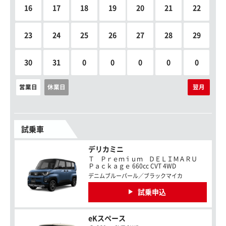
16
17
18
19
20
21
22
23
24
25
26
27
28
29
30
31
0
0
0
0
0
営業日
休業日
翌月
試乗車
デリカミニ
Ｔ Ｐｒｅｍｉｕｍ ＤＥＬＩＭＡＲＵ
Ｐａｃｋａｇｅ 660cc CVT 4WD
デニムブルーパール／ブラックマイカ
試乗申込
eKスペース