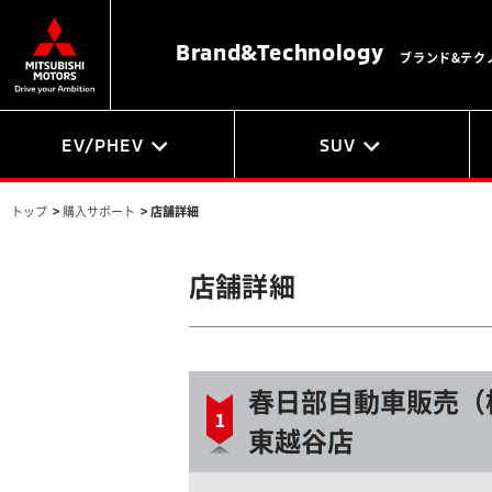
Brand&
Technology
ブランド&テク
EV/PHEV
SUV
トップ
>
購入サポート
>
店舗詳細
店舗詳細
春日部自動車販売（
東越谷店