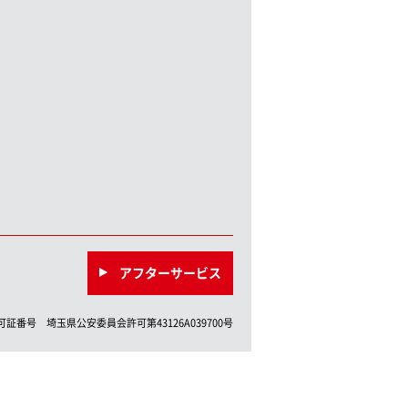
アフターサービス
許可証番号
埼玉県
公安委員会許可第
43126A039700
号