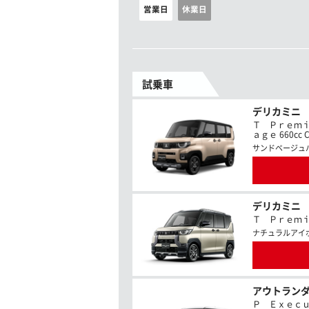
営業日
休業日
試乗車
デリカミニ
Ｔ Ｐｒｅｍ
ａｇｅ 660cc C
サンドベージュ
デリカミニ
Ｔ Ｐｒｅｍｉｕｍ
ナチュラルアイ
アウトランダ
Ｐ Ｅｘｅｃｕｔ