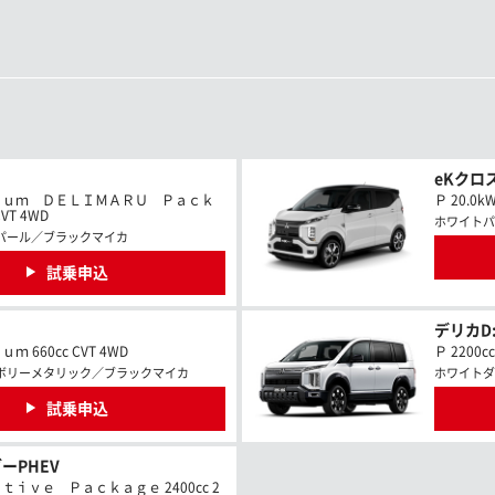
eKクロス
ｉｕｍ ＤＥＬＩＭＡＲＵ Ｐａｃｋ
Ｐ 20.0k
VT 4WD
ホワイトパ
パール／ブラックマイカ
試乗申込
デリカD:
 660cc CVT 4WD
Ｐ 2200c
ボリーメタリック／ブラックマイカ
ホワイトダ
試乗申込
ーPHEV
ｉｖｅ Ｐａｃｋａｇｅ 2400cc 2