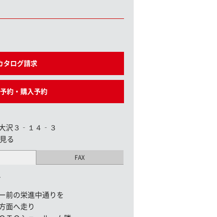
カタログ請求
予約・購入予約
大沢３‐１４‐３
見る
FAX
1
ー前の栄進中通りを
方面へ走り