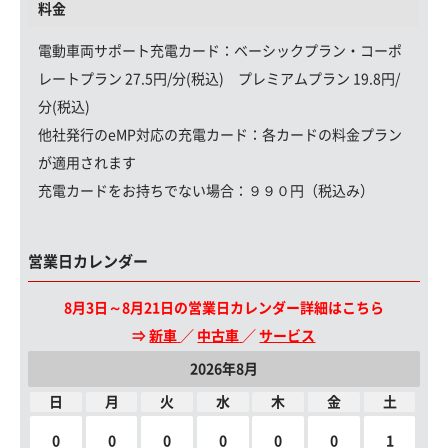
料金
電動車両サポート充電カード
：ベーシックプラン・コーポ
レートプラン 27.5円/分(税込) プレミアムプラン 19.8円/
分(税込)
他社発行のeMP対応の充電カード：
各カードの料金プラン
が適用されます
充電カードをお持ちでない場合：
９９０円（税込み）
営業日カレンダー
8月3日～8月21日の営業日カレンダー詳細はこちら
⇒
新車
／
中古車
／
サービス
2026年8月
日
月
火
水
木
金
土
0
0
0
0
0
0
1