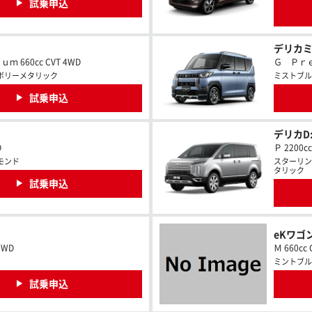
試乗申込
デリカ
 660cc CVT 4WD
Ｇ Ｐｒｅｍ
ボリーメタリック
ミストブル
試乗申込
デリカD:
D
Ｐ 2200c
モンド
スターリン
タリック
試乗申込
eKワゴ
2WD
Ｍ 660cc 
ミントブル
試乗申込