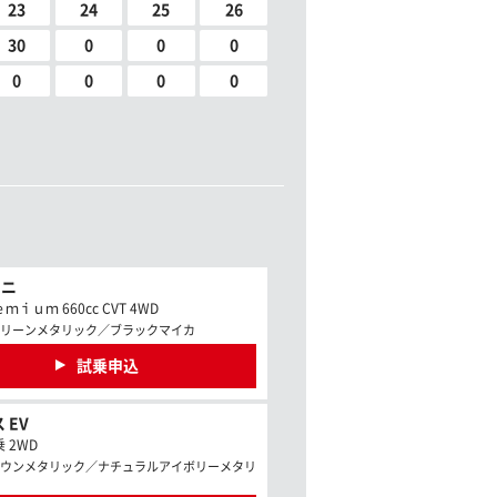
23
24
25
26
30
0
0
0
0
0
0
0
ミニ
ｉｕｍ 660cc CVT 4WD
リーンメタリック／ブラックマイカ
試乗申込
 EV
 2WD
ウンメタリック／ナチュラルアイボリーメタリ