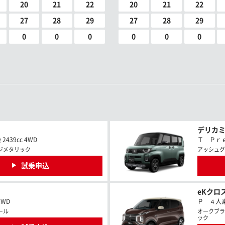
20
21
22
20
21
22
27
28
29
27
28
29
0
0
0
0
0
0
デリカ
439cc 4WD
Ｔ Ｐｒｅｍ
ジメタリック
アッシュグ
試乗申込
eKクロス
2WD
Ｐ ４人乗
ール
オークブラ
ック