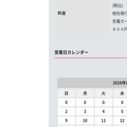
(税込)
料金
他社発
充電カ
９００
営業日カレンダー
2026年
日
月
火
水
0
0
0
0
2
3
4
5
9
10
11
12