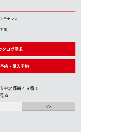
ンテナンス
対応)
カタログ請求
予約・購入予約
市中之郷南４８番１
見る
FAX
0