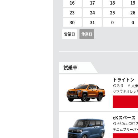
16
17
18
19
23
24
25
26
30
31
0
0
営業日
休業日
試乗車
トライトン
ＧＳＲ ５人乗 2
ヤマブキオレン
eKスペース
Ｇ 660cc CVT 
デニムブルーパ