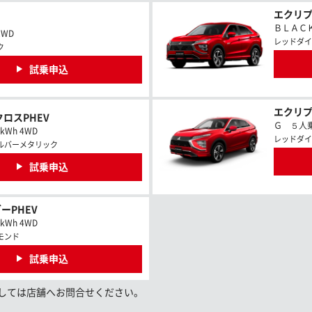
エクリプ
ＢＬＡＣＫ 
2WD
レッドダイ
ク
試乗申込
エクリプ
クロスPHEV
Ｇ ５人乗 1
8kWh 4WD
レッドダイ
ルバーメタリック
試乗申込
ーPHEV
7kWh 4WD
モンド
試乗申込
しては店舗へお問合せください。