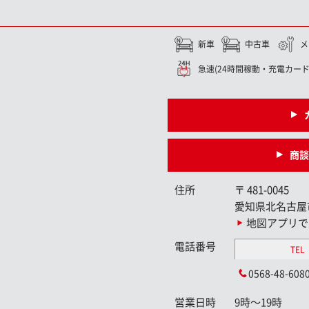
新車
中古車
メ
急速(24時間稼動・充電カード
商談
住所
〒
481-0045
愛知県北名古屋
地図アプリで
電話番号
TEL
0568-48-608
営業日時
9時〜19時