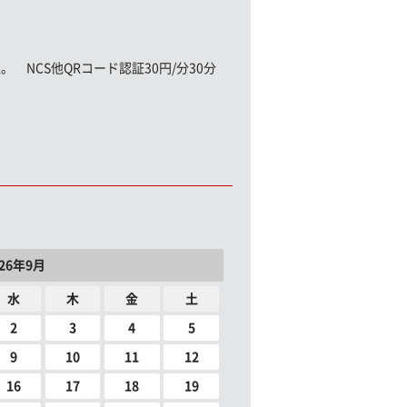
。 NCS他QRコード認証30円/分30分
026年9月
水
木
金
土
2
3
4
5
9
10
11
12
16
17
18
19