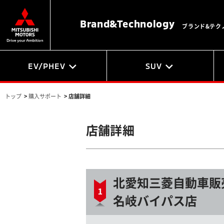
Brand&
Technology
ブランド&テク
EV/PHEV
SUV
トップ
>
購入サポート
>
店舗詳細
店舗詳細
北愛知三菱自動車販
名岐バイパス店