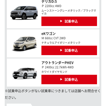
デリカD:5
Ｐ 2200cc 4WD
ムーンストーングレーメタリック／ブラックマ
イカ
試乗申込
eKワゴン
Ｍ 660cc CVT 2WD
ナチュラルアイボリーメタリック
試乗申込
アウトランダーPHEV
Ｐ 2400cc 22.7kWh 4WD
ホワイトダイヤモンド
試乗申込
※試乗申込ボタンがない試乗車につきましては店舗へお問合せく
ださい。