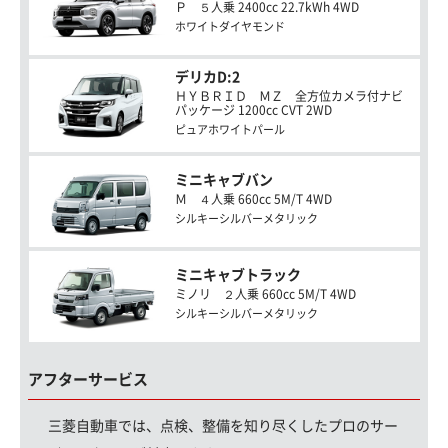
Ｐ ５人乗 2400cc 22.7kWh 4WD
ホワイトダイヤモンド
デリカD:2
ＨＹＢＲＩＤ ＭＺ 全方位カメラ付ナビ
パッケージ 1200cc CVT 2WD
ピュアホワイトパール
ミニキャブバン
Ｍ ４人乗 660cc 5M/T 4WD
シルキーシルバーメタリック
ミニキャブトラック
ミノリ ２人乗 660cc 5M/T 4WD
シルキーシルバーメタリック
アフターサービス
三菱自動車では、点検、整備を知り尽くしたプロのサー