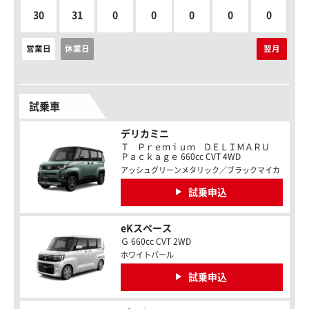
30
31
0
0
0
0
0
営業日
休業日
翌月
試乗車
デリカミニ
Ｔ Ｐｒｅｍｉｕｍ ＤＥＬＩＭＡＲＵ
Ｐａｃｋａｇｅ 660cc CVT 4WD
アッシュグリーンメタリック／ブラックマイカ
試乗申込
eKスペース
Ｇ 660cc CVT 2WD
ホワイトパール
試乗申込