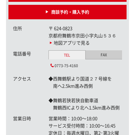
商談予約・購入予約
住所
〒
624-0823
京都府舞鶴市京田小字丸山５３６
地図アプリで見る
電話番号
FAX
TEL
0773-75-4160
アクセス
◆西舞鶴駅より国道２７号線を
南へ2.5km進み西側
◆舞鶴若狭若狭自動車道
舞鶴西ICより北へ1.5km進み西側
営業日時
営業時間：10:00〜18:00
サービス受付時間：10:00〜16:45
定休日：毎週水曜日、第2･第3火曜