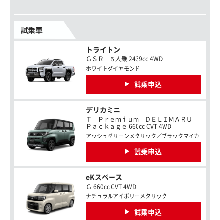
試乗車
トライトン
ＧＳＲ ５人乗 2439cc 4WD
ホワイトダイヤモンド
試乗申込
デリカミニ
Ｔ Ｐｒｅｍｉｕｍ ＤＥＬＩＭＡＲＵ
Ｐａｃｋａｇｅ 660cc CVT 4WD
アッシュグリーンメタリック／ブラックマイカ
試乗申込
eKスペース
Ｇ 660cc CVT 4WD
ナチュラルアイボリーメタリック
試乗申込