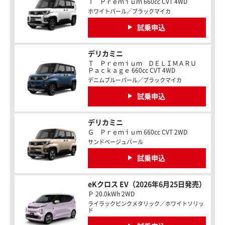
Ｔ Ｐｒｅｍｉｕｍ 660cc CVT 4WD
ホワイトパール／ブラックマイカ
試乗申込
デリカミニ
Ｔ Ｐｒｅｍｉｕｍ ＤＥＬＩＭＡＲＵ
Ｐａｃｋａｇｅ 660cc CVT 4WD
デニムブルーパール／ブラックマイカ
試乗申込
デリカミニ
Ｇ Ｐｒｅｍｉｕｍ 660cc CVT 2WD
サンドベージュパール
試乗申込
eKクロス EV（2026年6月25日発売）
Ｐ 20.0kWh 2WD
ライラックピンクメタリック／ホワイトソリッ
ド