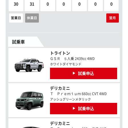
30
31
0
0
0
0
0
営業日
休業日
翌月
試乗車
トライトン
ＧＳＲ ５人乗 2439cc 4WD
ホワイトダイヤモンド
試乗申込
デリカミニ
Ｔ Ｐｒｅｍｉｕｍ 660cc CVT 4WD
アッシュグリーンメタリック
試乗申込
デリカミニ