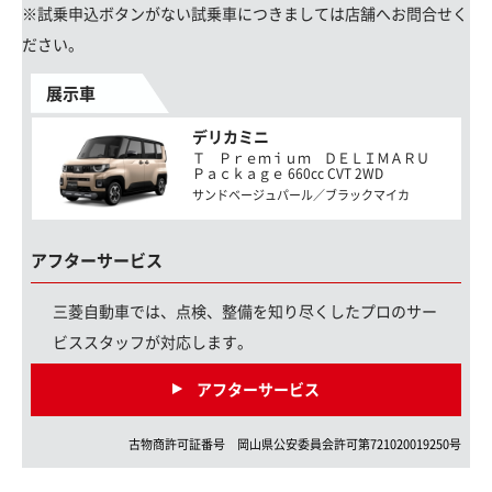
※試乗申込ボタンがない試乗車につきましては店舗へお問合せく
ださい。
展示車
デリカミニ
Ｔ Ｐｒｅｍｉｕｍ ＤＥＬＩＭＡＲＵ
Ｐａｃｋａｇｅ 660cc CVT 2WD
サンドベージュパール／ブラックマイカ
アフターサービス
三菱自動車では、点検、整備を知り尽くしたプロのサー
ビススタッフが対応します。
アフターサービス
古物商許可証番号
岡山県
公安委員会許可第
721020019250
号