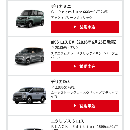
デリカミニ
Ｇ Ｐｒｅｍｉｕｍ 660cc CVT 2WD
アッシュグリーンメタリック
試乗申込
eKクロス EV（2026年6月25日発売）
Ｐ 20.0kWh 2WD
チタニウムグレーメタリック／サンドベージュ
パール
試乗申込
デリカD:5
Ｐ 2200cc 4WD
ムーンストーングレーメタリック／ブラックマ
イカ
試乗申込
エクリプス クロス
ＢＬＡＣＫ Ｅｄｉｔｉｏｎ 1500cc 8CVT