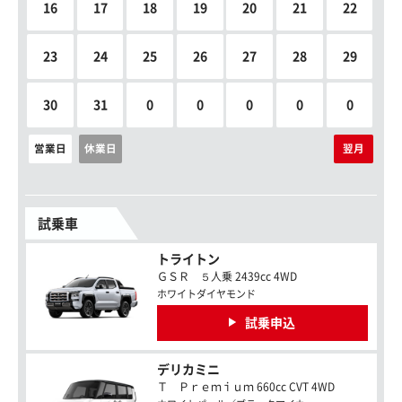
16
17
18
19
20
21
22
23
24
25
26
27
28
29
30
31
0
0
0
0
0
営業日
休業日
翌月
試乗車
トライトン
ＧＳＲ ５人乗 2439cc 4WD
ホワイトダイヤモンド
試乗申込
デリカミニ
Ｔ Ｐｒｅｍｉｕｍ 660cc CVT 4WD