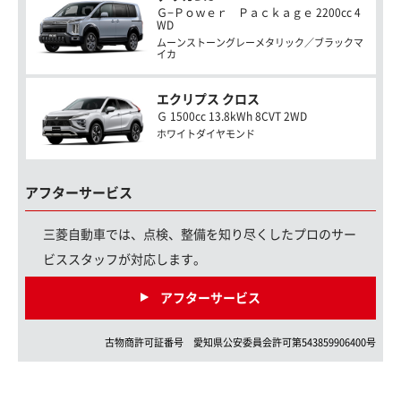
Ｇ−Ｐｏｗｅｒ Ｐａｃｋａｇｅ 2200cc 4
WD
ムーンストーングレーメタリック／ブラックマ
イカ
エクリプス クロス
Ｇ 1500cc 13.8kWh 8CVT 2WD
ホワイトダイヤモンド
アフターサービス
三菱自動車では、点検、整備を知り尽くしたプロのサー
ビススタッフが対応します。
アフターサービス
古物商許可証番号
愛知県
公安委員会許可第
543859906400
号