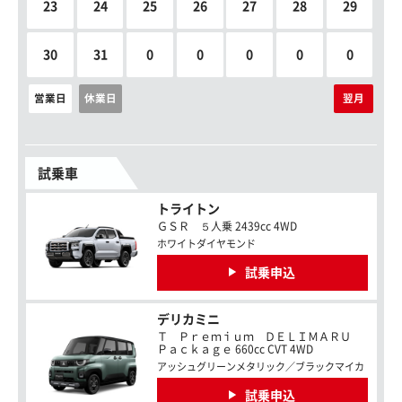
23
24
25
26
27
28
29
30
31
0
0
0
0
0
営業日
休業日
翌月
試乗車
トライトン
ＧＳＲ ５人乗 2439cc 4WD
ホワイトダイヤモンド
試乗申込
デリカミニ
Ｔ Ｐｒｅｍｉｕｍ ＤＥＬＩＭＡＲＵ
Ｐａｃｋａｇｅ 660cc CVT 4WD
アッシュグリーンメタリック／ブラックマイカ
試乗申込