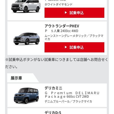
ホワイトダイヤモンド
試乗申込
アウトランダーPHEV
Ｐ ５人乗 2400cc 4WD
ムーンストーングレーメタリック／ブラックマ
イカ
試乗申込
※試乗申込ボタンがない試乗車につきましては店舗へお問合せく
ださい。
展示車
デリカミニ
Ｇ Ｐｒｅｍｉｕｍ ＤＥＬＩＭＡＲＵ
Ｐａｃｋａｇｅ 660cc CVT 2WD
デニムブルーパール／ブラックマイカ
デリカD:5