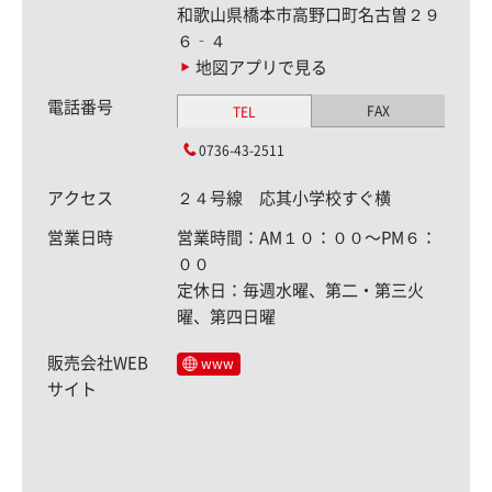
和歌山県橋本市高野口町名古曽２９
６‐４
地図アプリで見る
電話番号
FAX
TEL
0736-43-2511
アクセス
２４号線 応其小学校すぐ横
営業日時
営業時間：AM１０：００〜PM６：
００
定休日：毎週水曜、第二・第三火
曜、第四日曜
販売会社WEB
www
サイト