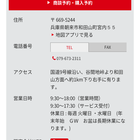
商談予約・購入予約
住所
〒
669-5244
兵庫県朝来市和田山町宮内５５
地図アプリで見る
電話番号
FAX
TEL
079-673-2311
アクセス
国道9号線沿い、谷間地峠より和田
山方面へ約1km下り右手に有りま
す。
営業日時
9:30〜18:00（営業時間）
9:30〜17:30（サービス受付）
休業日 : 毎週 火曜日 ・水曜日 (年
末年始 ＧＷ お盆は長期休業にな
ります。)