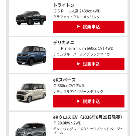
トライトン
ＧＳＲ ５人乗 2439cc 4WD
グラファイトグレーメタリック
試乗申込
デリカミニ
Ｔ Ｐｒｅｍｉｕｍ 660cc CVT 4WD
デニムブルーパール／ブラックマイカ
試乗申込
eKスペース
Ｇ 660cc CVT 2WD
ナチュラルアイボリーメタリック
試乗申込
eKクロス EV（2026年6月25日発売）
Ｐ 20.0kWh 2WD
チタニウムグレーメタリック／サンドベージュ
パール