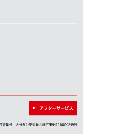
アフターサービス
許可証番号
大分県
公安委員会許可第
941010000849
号