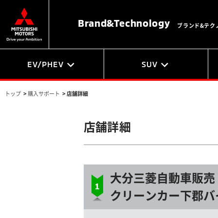
Brand&
Technology
ブランド&テク
EV/PHEV
SUV
トップ
>
購入サポート
>
店舗詳細
店舗詳細
大分三菱自動車販売
クリーンカー下郡バ